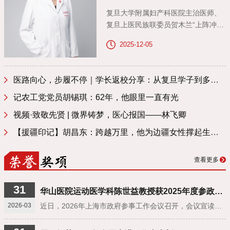
复旦大学附属妇产科医院主治医师、
复旦上医民族联委员贺木兰“上阵冲
锋”的地方，其中之一是她所钟爱的临
2025-12-05
床一线。她曾因一个瞬间的回眸，毅
然决定选择从事产科。在这个领域深
耕十余年，每当看着孕妈妈们顺利分
医路向心，步履不停｜学长返校分享：从复旦学子到多元医者的成长答卷
娩，42天后健康归来完成复查，贺木
兰内心喜悦而充盈。
记农工党党员胡锡琪：62年，他眼里一直有光
视频·致敬先贤 | 微界铸梦，医心报国——林飞卿
【援疆印记】胡昌东：跨越万里，他为边疆女性撑起生命的尊严
查看更多
31
华山医院运动医学科陈世益教授获2025年度参政咨询工作先进个人
2026-03
近日，2026年上海市政府参事工作会议召开，会议宣读《上海市人民政府参事室关于表彰2025年度参政咨询工作先进个人的决定》。九三学社社员、复旦大学运动医学研究所所长、华山医院运动医学科学科带头人陈世益教授获殊荣，以专业担当与务实建言，彰显新时代参事风采。