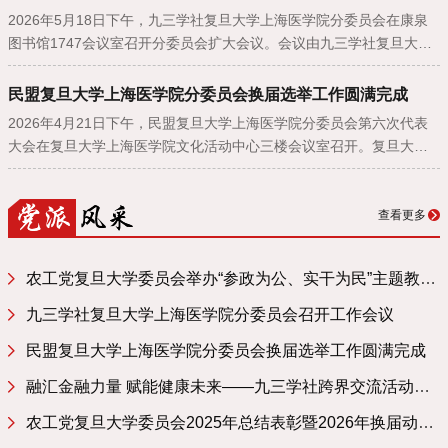
从了解肾脏开始”为主题，旨在提升社区老年群体对肾脏疾病的认知水
2026年5月18日下午，九三学社复旦大学上海医学院分委员会在康泉
平与自我保健能力。活动伊始，枫林街道侨联主席李海华发表开场致
图书馆1747会议室召开分委员会扩大会议。会议由九三学社复旦大学
辞。李主席对各位来宾的莅临表示热烈欢迎，强调此次校地共建科普
上海医学院分委员会副主委李继扬主持。九三学社上海市委组织部调
讲座在服务社区老年居民、普及健康知识方面的重要意义，期望通过
研员黄贇、复旦大学上海医学院党委统战部副部长曹育玲等受邀出
民盟复旦大学上海医学院分委员会换届选举工作圆满完成
此类活动切实为社区侨界及老年朋友的健康保驾护航。随后，复旦上
席。
2026年4月21日下午，民盟复旦大学上海医学院分委员会第六次代表
医侨联副主席吴庆详细介绍了本次讲座的主讲嘉宾——复旦大学附属
大会在复旦大学上海医学院文化活动中心三楼会议室召开。复旦大学
中山医院肾内科主治医师沈子妍。讲座期间，沈子妍医生依托深厚的
上海医学院党委副书记杨伟国，全国政协委员、民盟市委副主委吴蓓
专业知识与丰富的临床经验，围绕老年肾脏病的常见病因、早期症
丽，民盟复旦大学委员会主委陆帅等出席会议并讲话。全国政协委
状、诊断方法、治疗原则及日常预防与保健等核心内容展开深入浅出
员、民盟中央委员、复旦大学上海医学院副院长朱同玉，民盟市委组
的讲解，向在场听众普及了科学的护肾理念与实用的健康管理方法。
查看更多
织部部长汪皓俊、副部长王沁，复旦大学上海医学院党委统战部部长
本次讲座吸引了三十余位社区侨界人士与老年居民参与。复旦上医侨
周鹏、副部长曹育玲等应邀出席会议。
联副主席吴庆，委员马敏芝、袁庆，以及复旦上医统战部相关工作人
农工党复旦大学委员会举办“参政为公、实干为民”主题教育专题学习会
员亦到场参与活动，共同为讲座
九三学社复旦大学上海医学院分委员会召开工作会议
民盟复旦大学上海医学院分委员会换届选举工作圆满完成
融汇金融力量 赋能健康未来——九三学社跨界交流活动在G60科创走廊成功举办
农工党复旦大学委员会2025年总结表彰暨2026年换届动员大会顺利召开