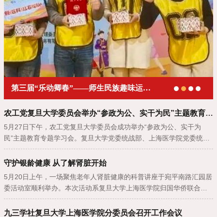
九三学社复旦大学上海医学院分委员会开展新春慰问
农工党复旦大学委员会举办“参政为公、实干为民”主题教育专题学习会
5月27日下午，农工党复旦大学委员会成功举办“参政为公、实干为
民”主题教育专题学习会。复旦大学党委统战部、上海医学院党委统战
部负责同志受邀列席。农工党复旦大学委员会主委许剑民，副主委黄
洋、徐珂，复旦大委委员、各分委委员、支部委员代表参加了学习，
守护银龄健康 从了解肾脏开始
会议由许剑民主持。
5月20日上午，一场聚焦老年人肾脏健康的科普讲座于宛平南路汇园居
委活动室顺利举办。本次活动系复旦大学上海医学院归国华侨联合会
（简称“复旦上医侨联”）与枫林街道归国华侨联合会（简称“枫林街道
侨联”）校地共建的重要举措，以“老年肾脏病科普——守护银龄健康，
九三学社复旦大学上海医学院分委员会召开工作会议